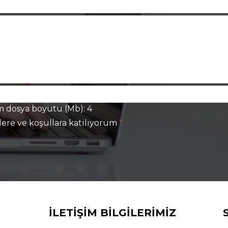
dosya boyutu (Mb): 4
re ve koşullara katılıyorum
*
İLETIŞIM BILGILERIMIZ